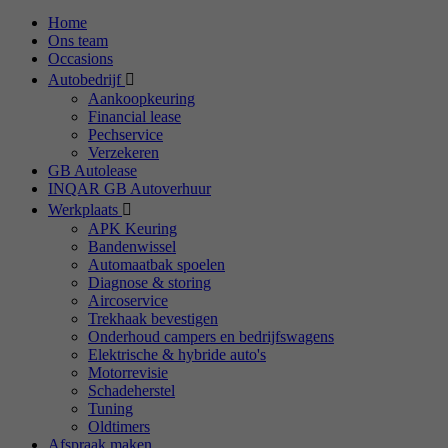
Home
Ons team
Occasions
Autobedrijf
Aankoopkeuring
Financial lease
Pechservice
Verzekeren
GB Autolease
INQAR GB Autoverhuur
Werkplaats
APK Keuring
Bandenwissel
Automaatbak spoelen
Diagnose & storing
Aircoservice
Trekhaak bevestigen
Onderhoud campers en bedrijfswagens
Elektrische & hybride auto's
Motorrevisie
Schadeherstel
Tuning
Oldtimers
Afspraak maken