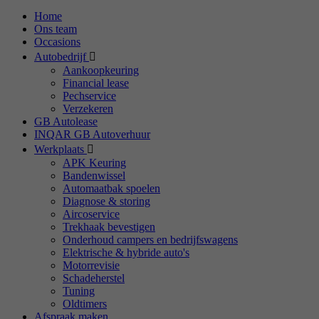
Home
Ons team
Occasions
Autobedrijf
Aankoopkeuring
Financial lease
Pechservice
Verzekeren
GB Autolease
INQAR GB Autoverhuur
Werkplaats
APK Keuring
Bandenwissel
Automaatbak spoelen
Diagnose & storing
Aircoservice
Trekhaak bevestigen
Onderhoud campers en bedrijfswagens
Elektrische & hybride auto's
Motorrevisie
Schadeherstel
Tuning
Oldtimers
Afspraak maken